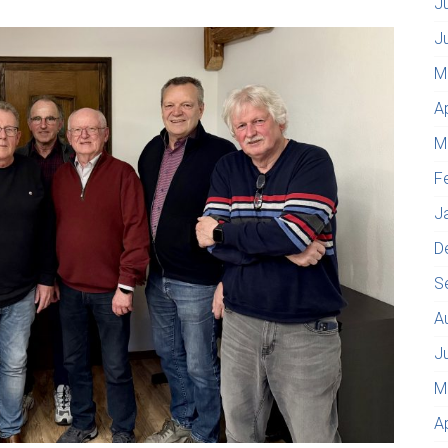
J
J
M
A
M
F
J
D
S
A
J
M
A