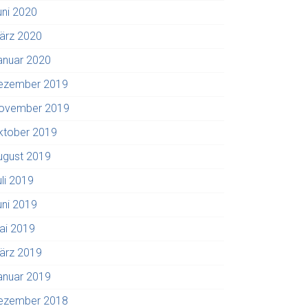
uni 2020
ärz 2020
anuar 2020
ezember 2019
ovember 2019
ktober 2019
ugust 2019
uli 2019
uni 2019
ai 2019
ärz 2019
anuar 2019
ezember 2018