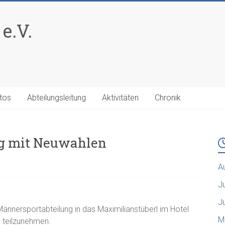
e.V.
tos
Abteilungsleitung
Aktivitäten
Chronik
g mit Neuwahlen
A
J
J
nnersportabteilung in das Maximilianstüberl im Hotel
M
 teilzunehmen.