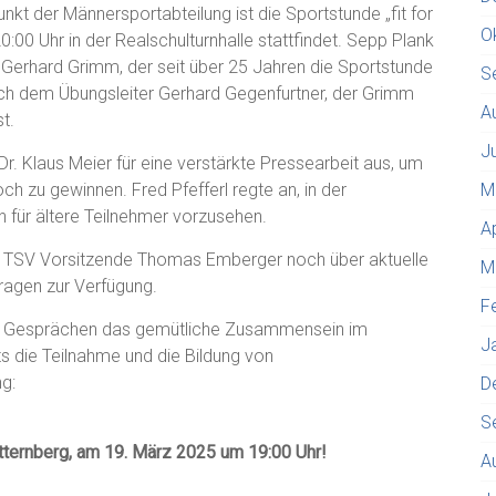
punkt der Männersportabteilung ist die Sportstunde „fit for
O
:00 Uhr in der Realschulturnhalle stattfindet. Sepp Plank
 Gerhard Grimm, der seit über 25 Jahren die Sportstunde
S
auch dem Übungsleiter Gerhard Gegenfurtner, der Grimm
A
t.
J
. Klaus Meier für eine verstärkte Pressearbeit aus, um
h zu gewinnen. Fred Pfefferl regte an, in der
M
für ältere Teilnehmer vorzusehen.
A
r TSV Vorsitzende Thomas Emberger noch über aktuelle
M
ragen zur Verfügung.
F
n Gesprächen das gemütliche Zusammensein im
J
ts die Teilnahme und die Bildung von
g:
D
S
tternberg, am 19. März 2025 um 19:00 Uhr!
A