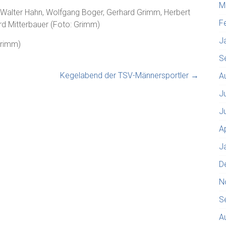
M
, Walter Hahn, Wolfgang Boger, Gerhard Grimm, Herbert
F
rd Mitterbauer (Foto: Grimm)
J
Grimm)
S
Kegelabend der TSV-Männersportler
→
A
J
J
A
J
D
N
S
A