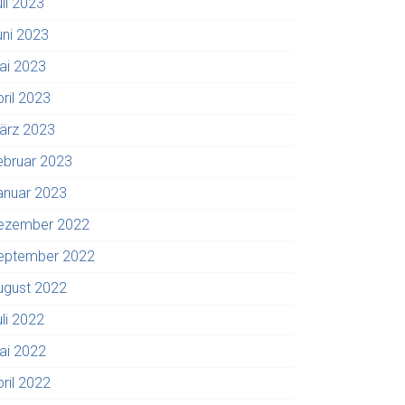
uli 2023
uni 2023
ai 2023
pril 2023
ärz 2023
ebruar 2023
anuar 2023
ezember 2022
eptember 2022
ugust 2022
uli 2022
ai 2022
pril 2022