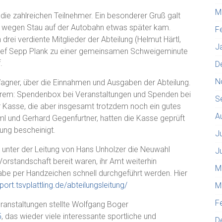
M
die zahlreichen Teilnehmer. Ein besonderer Gruß galt
wegen Stau auf der Autobahn etwas später kam.
F
rei verdiente Mitglieder der Abteilung (Helmut Härtl,
J
 rief Sepp Plank zu einer gemeinsamen Schweigeminute
.
D
N
Wagner, über die Einnahmen und Ausgaben der Abteilung.
nderem: Spendenbox bei Veranstaltungen und Spenden bei
S
er Kasse, die aber insgesamt trotzdem noch ein gutes
A
ml und Gerhard Gegenfurtner, hatten die Kasse geprüft
ung bescheinigt.
J
 unter der Leitung von Hans Unholzer die Neuwahl
J
 Vorstandschaft bereit waren, ihr Amt weiterhin
M
be per Handzeichen schnell durchgeführt werden. Hier
ort.tsvplattling.de/abteilungsleitung/
M
F
ranstaltungen stellte Wolfgang Boger
5
, das wieder viele interessante sportliche und
D