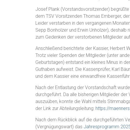
Josef Plank (Vorstandsvorsitzender) begrüßte 
dem TSV Vorsitzenden Thomas Emberger, der 
Leider verstarben in den vergangenen Monaten d
Sepp Bonholzer und Erwin Unholzer), deshalb
zum Gedenken der verstorbenen Mitglieder auf
Anschließend berichtete der Kassier, Herbert 
Trotz vieler Spenden der Mitglieder (unter a
Geburtstagen) entstand ein kleines Minus in d
Guthaben aufweist. Die Kassenprüfer, Karl Bäu
und dem Kassier eine einwandfreie Kassenführ
Nach der Entlastung der Vorstandschaft wurde
durchgeführt. Da alle bisherigen Mitglieder der
auszuüben, konnte die Wahl mittels Stimmabga
der Link zur Abteilungsleitung:
https://maennersp
Nach dem Rückblick auf die durchgeführten Ve
(Vergnügungswart) das
Jahresprogramm 202