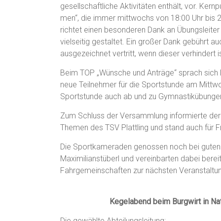
gesellschaftliche Aktivitäten enthält, vor. Kern
men“, die immer mittwochs von 18:00 Uhr bis 20
richtet einen besonderen Dank an Übungsleiter
vielseitig gestaltet. Ein großer Dank gebührt 
ausgezeichnet vertritt, wenn dieser verhindert is
Beim TOP „Wünsche und Anträge“ sprach sich Dr
neue Teilnehmer für die Sportstunde am Mittwoc
Sportstunde auch ab und zu Gymnastikübungen 
Zum Schluss der Versammlung informierte de
Themen des TSV Plattling und stand auch für F
Die Sportkameraden genossen noch bei gute
Maximilianstüberl und vereinbarten dabei berei
Fahrgemeinschaften zur nächsten Veranstaltun
Kegelabend beim Burgwirt in Na
Die gewählte Abteilungsleitung: