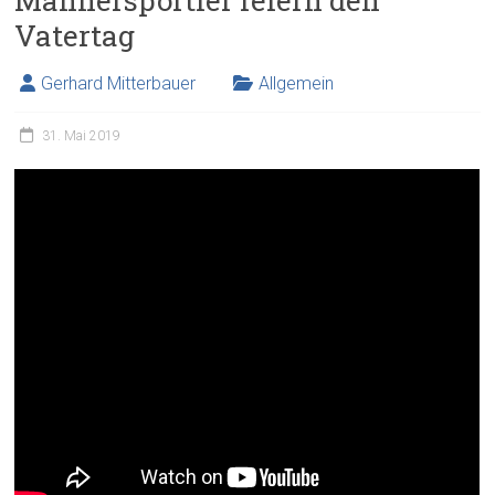
Männersportler feiern den
Vatertag
Gerhard Mitterbauer
Allgemein
31. Mai 2019