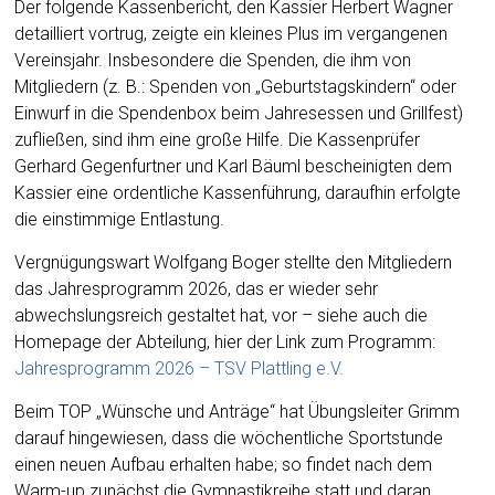
Der folgende Kassenbericht, den Kassier Herbert Wagner
detailliert vortrug, zeigte ein kleines Plus im vergangenen
Vereinsjahr. Insbesondere die Spenden, die ihm von
Mitgliedern (z. B.: Spenden von „Geburtstagskindern“ oder
Einwurf in die Spendenbox beim Jahresessen und Grillfest)
zufließen, sind ihm eine große Hilfe. Die Kassenprüfer
Gerhard Gegenfurtner und Karl Bäuml bescheinigten dem
Kassier eine ordentliche Kassenführung, daraufhin erfolgte
die einstimmige Entlastung.
Vergnügungswart Wolfgang Boger stellte den Mitgliedern
das Jahresprogramm 2026, das er wieder sehr
abwechslungsreich gestaltet hat, vor – siehe auch die
Homepage der Abteilung, hier der Link zum Programm:
Jahresprogramm 2026 – TSV Plattling e.V.
Beim TOP „Wünsche und Anträge“ hat Übungsleiter Grimm
darauf hingewiesen, dass die wöchentliche Sportstunde
einen neuen Aufbau erhalten habe; so findet nach dem
Warm-up zunächst die Gymnastikreihe statt und daran