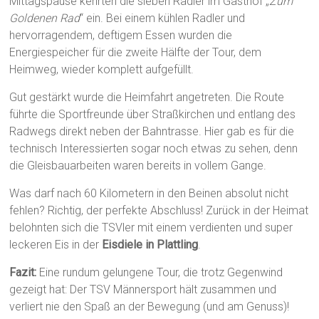
Mittagspause kehrten die sieben Radler im Gasthof „
Zum
Goldenen Rad
“ ein. Bei einem kühlen Radler und
hervorragendem, deftigem Essen wurden die
Energiespeicher für die zweite Hälfte der Tour, dem
Heimweg, wieder komplett aufgefüllt.
Gut gestärkt wurde die Heimfahrt angetreten. Die Route
führte die Sportfreunde über Straßkirchen und entlang des
Radwegs direkt neben der Bahntrasse. Hier gab es für die
technisch Interessierten sogar noch etwas zu sehen, denn
die Gleisbauarbeiten waren bereits in vollem Gange.
Was darf nach 60 Kilometern in den Beinen absolut nicht
fehlen? Richtig, der perfekte Abschluss! Zurück in der Heimat
belohnten sich die TSVler mit einem verdienten und super
leckeren Eis in der
Eisdiele in Plattling
.
Fazit:
Eine rundum gelungene Tour, die trotz Gegenwind
gezeigt hat: Der TSV Männersport hält zusammen und
verliert nie den Spaß an der Bewegung (und am Genuss)!