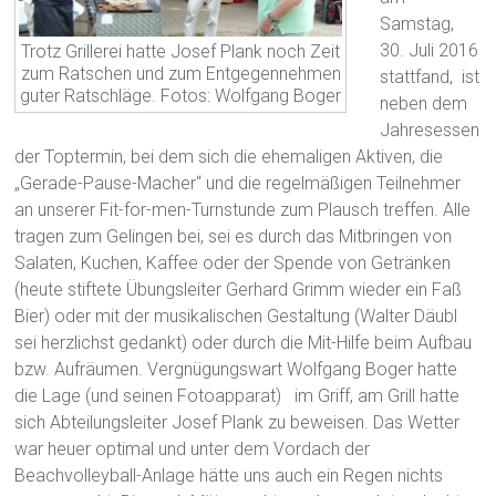
Samstag,
30. Juli 2016
Trotz Grillerei hatte Josef Plank noch Zeit
zum Ratschen und zum Entgegennehmen
stattfand, ist
guter Ratschläge. Fotos: Wolfgang Boger
neben dem
Jahresessen
der Toptermin, bei dem sich die ehemaligen Aktiven, die
„Gerade-Pause-Macher“ und die regelmäßigen Teilnehmer
an unserer Fit-for-men-Turnstunde zum Plausch treffen. Alle
tragen zum Gelingen bei, sei es durch das Mitbringen von
Salaten, Kuchen, Kaffee oder der Spende von Getränken
(heute stiftete Übungsleiter Gerhard Grimm wieder ein Faß
Bier) oder mit der musikalischen Gestaltung (Walter Däubl
sei herzlichst gedankt) oder durch die Mit-Hilfe beim Aufbau
bzw. Aufräumen. Vergnügungswart Wolfgang Boger hatte
die Lage (und seinen Fotoapparat) im Griff, am Grill hatte
sich Abteilungsleiter Josef Plank zu beweisen. Das Wetter
war heuer optimal und unter dem Vordach der
Beachvolleyball-Anlage hätte uns auch ein Regen nichts