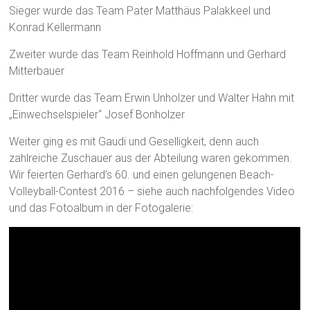
Sieger wurde das Team Pater Matthäus Palakkeel und
Konrad Kellermann
Zweiter wurde das Team Reinhold Hoffmann und Gerhard
Mitterbauer
Dritter wurde das Team Erwin Unholzer und Walter Hahn mit
„Einwechselspieler“ Josef Bonholzer
Weiter ging es mit Gaudi und Geselligkeit, denn auch
zahlreiche Zuschauer aus der Abteilung waren gekommen.
Wir feierten Gerhard’s 60. und einen gelungenen Beach-
Volleyball-Contest 2016 – siehe auch nachfolgendes Video
und das Fotoalbum in der Fotogalerie: