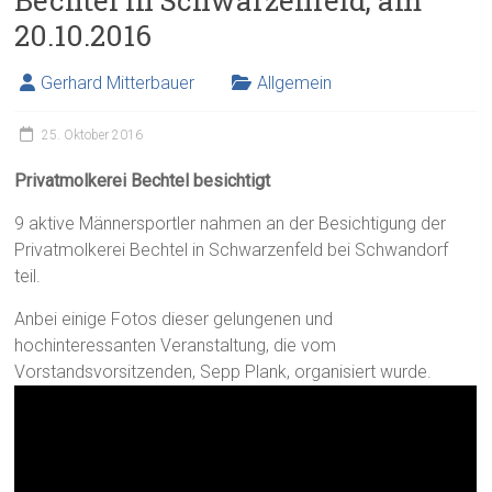
Bechtel in Schwarzenfeld, am
20.10.2016
Gerhard Mitterbauer
Allgemein
25. Oktober 2016
Privatmolkerei Bechtel besichtigt
9 aktive Männersportler nahmen an der Besichtigung der
Privatmolkerei Bechtel in Schwarzenfeld bei Schwandorf
teil.
Anbei einige Fotos dieser gelungenen und
hochinteressanten Veranstaltung, die vom
Vorstandsvorsitzenden, Sepp Plank, organisiert wurde.