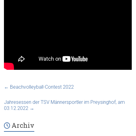
←
Beachvolleyball-Contest 2022
Jahresessen der TSV Männersportler im Preysinghof, am
03.12.2022
→
Archiv