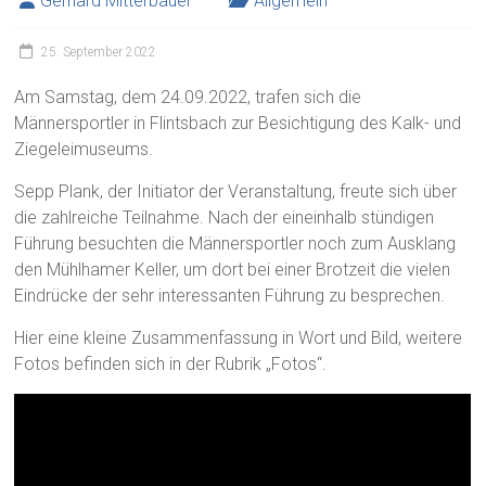
Gerhard Mitterbauer
Allgemein
25. September 2022
Am Samstag, dem 24.09.2022, trafen sich die
Männersportler in Flintsbach zur Besichtigung des Kalk- und
Ziegeleimuseums.
Sepp Plank, der Initiator der Veranstaltung, freute sich über
die zahlreiche Teilnahme. Nach der eineinhalb stündigen
Führung besuchten die Männersportler noch zum Ausklang
den Mühlhamer Keller, um dort bei einer Brotzeit die vielen
Eindrücke der sehr interessanten Führung zu besprechen.
Hier eine kleine Zusammenfassung in Wort und Bild, weitere
Fotos befinden sich in der Rubrik „Fotos“.