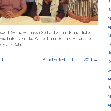
J
J
M
A
rt: (vorne von links:) Gerhard Grimm, Franz Thaller,
M
ie hinten von links: Walter Hahn, Gerhard Mitterbauer,
F
: Franz Schmid
J
21
Beachvolleyball-Turnier 2021
→
D
S
A
J
M
A