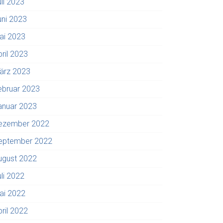
uli 2023
uni 2023
ai 2023
pril 2023
ärz 2023
ebruar 2023
anuar 2023
ezember 2022
eptember 2022
ugust 2022
uli 2022
ai 2022
pril 2022