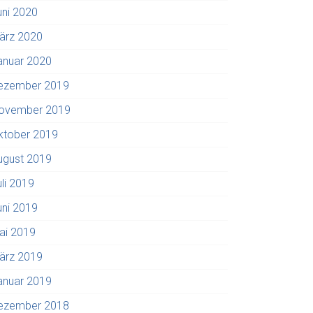
uni 2020
ärz 2020
anuar 2020
ezember 2019
ovember 2019
ktober 2019
ugust 2019
uli 2019
uni 2019
ai 2019
ärz 2019
anuar 2019
ezember 2018