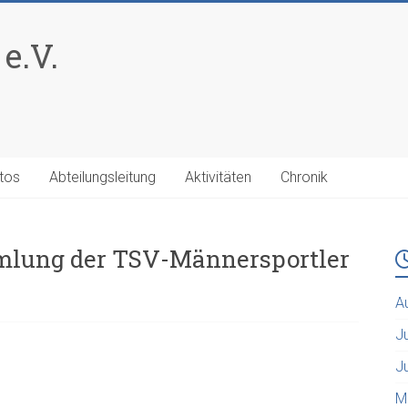
e.V.
tos
Abteilungsleitung
Aktivitäten
Chronik
mlung der TSV-Männersportler
A
J
J
M