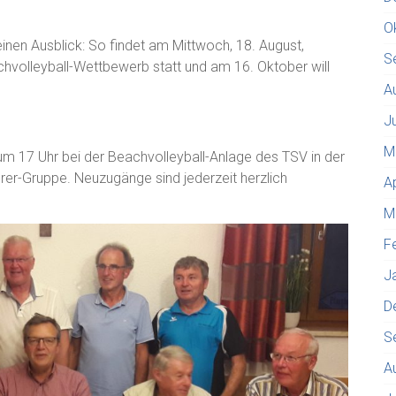
O
nen Ausblick: So findet am Mittwoch, 18. August,
S
achvolleyball-Wettbewerb statt und am 16. Oktober will
A
J
M
h um 17 Uhr bei der Beachvolleyball-Anlage des TSV in der
hrer-Gruppe. Neuzugänge sind jederzeit herzlich
A
M
F
J
D
S
A