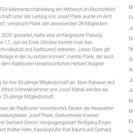
M
 TSV-Männersportabteilung am Mittwoch im Bischofshof
chaft unter der Leitung von Josef Plank wurde im Amt
F
sst“, versprach Plank den anwesenden 28 Mitgliedern.
J
r 2020 gestartet, hatte eine umfangreiche Planung
D
von 17. Juni bis Ende Oktober konnte man das
N
hvolleyball und Radtouren) anbieten. „Unser Dank gilt
 Anlage in der Au nutzen können“, meinte Plank, der auch
S
nd dem Radtouren-Verantwortlichen Herbert Wagner
A
J
für ihre 50-jährige Mitgliedschaft an. Alois Rabauer und
ch, Alfred Schrenkhammer und Josef Mahal werden sie
J
25-jährige Mitgliedschaft.
M
 heuer die Radtouren verantwortet, fanden die Neuwahlen
M
teilungsleiter Josef Plank, Stellvertreter Konrad
F
ührer Gerhard Grimm, Vergnügungswart Wolfgang Boger,
st Walter Hahn, Kassenprüfer Karl Bäuml und Gerhard
D