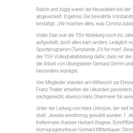
Rasch und zügig waren die Neuwahlen bei der
abgewickelt. Ergebnis: Die bewährte Vorstands
bestätigt. „Wir machen alles, was Corona zulä
Voller Elan war die TSV-Abteilung noch ins Jah
aufgestellt, doch alles kam anders: Lediglich 
Sportprogramm (Turnstunde „Fit for men“, Beac
der TSV-Volleyballabteilung dafür, dass wir die
die Arbeit von Übungsleiter Gerhard Grimm u
besonders würdigte.
Vier Mitglieder standen am Mittwoch zur Ehrung 
Franz Thaller erhielten die Urkunden persönli
nachgereicht, ebenso Hans Obermeier für seine 
Unter der Leitung von Hans Unholzer, der seit
statt. Jeweils einstimmig gewählt wurden: 1. Ab
Kellermann, Kassier Herbert Wagner, Schriftf
Homepagebetreuer Gerhard Mitterbauer, Chroni