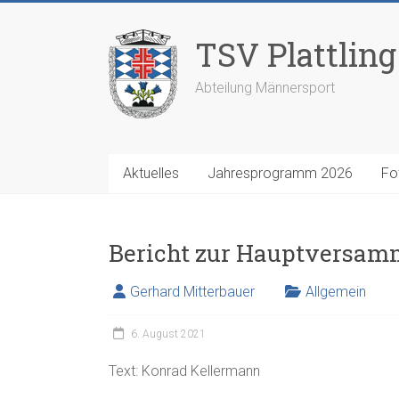
Zum
Inhalt
TSV Plattling 
springen
Abteilung Männersport
Aktuelles
Jahresprogramm 2026
Fo
Bericht zur Hauptversam
Gerhard Mitterbauer
Allgemein
6. August 2021
Text: Konrad Kellermann