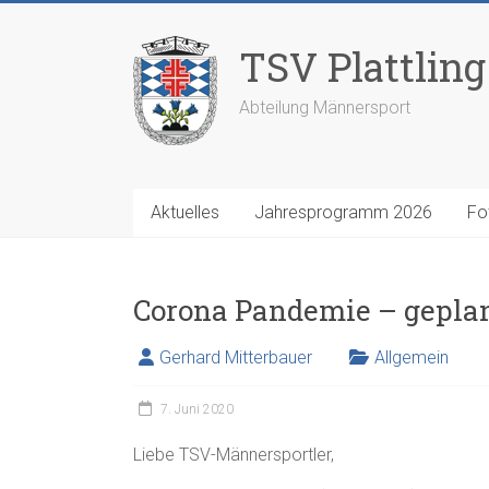
Zum
Inhalt
TSV Plattling 
springen
Abteilung Männersport
Aktuelles
Jahresprogramm 2026
Fo
Corona Pandemie – gepla
Gerhard Mitterbauer
Allgemein
7. Juni 2020
Liebe TSV-Männersportler,