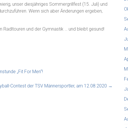
erig, unser diesjähriges Sommergrillfest (15. Juli) und
O
 durchzuführen. Wenn sich aber Änderungen ergeben,
S
en Radltouren und der Gymnastik … und bleibt gesund!
A
J
M
A
M
nstunde „Fit For Men“!
F
yball-Contest der TSV Männersportler, am 12.08.2020
→
J
D
S
A