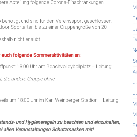
sere Abteilung folgende Corona-Einschränkungen
M
F
b benötigt und sind für den Vereinssport geschlossen,
door Sportarten bis zu einer Gruppengröße von 20
J
shalb nicht erlaubt.
D
N
ir euch folgende Sommeraktivitäten an:
S
effpunkt: 18:00 Uhr am Beachvolleyballplatz – Leitung:
A
t, die andere Gruppe ohne
J
J
weils um 18:00 Uhr im Karl-Weinberger-Stadion – Leitung:
M
M
stands- und Hygieneregeln zu beachten und einzuhalten,
F
bei allen Veranstaltungen Schutzmasken mit!
D