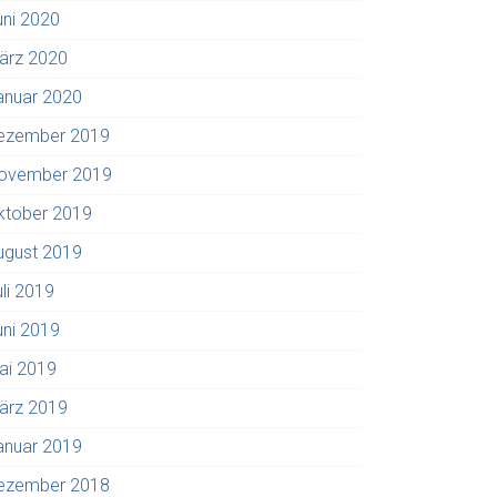
uni 2020
ärz 2020
anuar 2020
ezember 2019
ovember 2019
ktober 2019
ugust 2019
uli 2019
uni 2019
ai 2019
ärz 2019
anuar 2019
ezember 2018