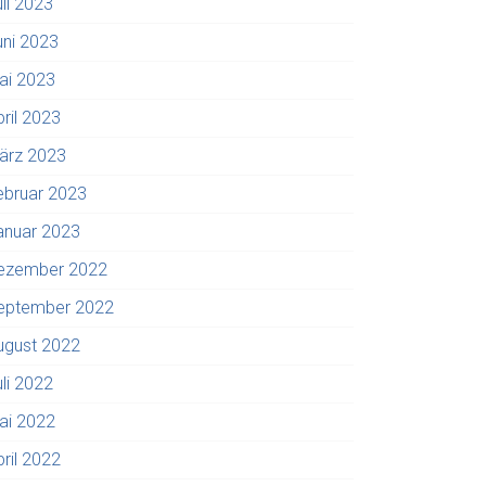
uli 2023
uni 2023
ai 2023
pril 2023
ärz 2023
ebruar 2023
anuar 2023
ezember 2022
eptember 2022
ugust 2022
uli 2022
ai 2022
pril 2022